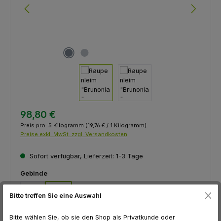
98,80 €
Preis pro:
5 Kilogramm
(19,76 € / 1 Kilogramm)
Preise exkl. MwSt. zzgl. Versandkosten
Sofort verfügbar, Lieferzeit: 1-3 Tage
auswählen
Gebinde
1 kg
5 kg
Bitte treffen Sie eine Auswahl
Produkt Anzahl: Gib den gewünschten Wert ein oder benutze die Schaltfl
Eimer à 5 kg
Bitte wählen Sie, ob sie den Shop als Privatkunde oder