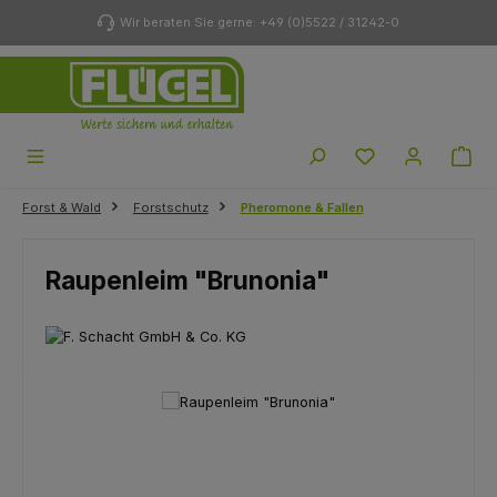
Zum Hauptinhalt springen
Wir beraten Sie gerne: +49 (0)5522 / 31242-0
Du hast 0 Produk
Forst & Wald
Forstschutz
Pheromone & Fallen
Raupenleim "Brunonia"
Bildergalerie überspringen