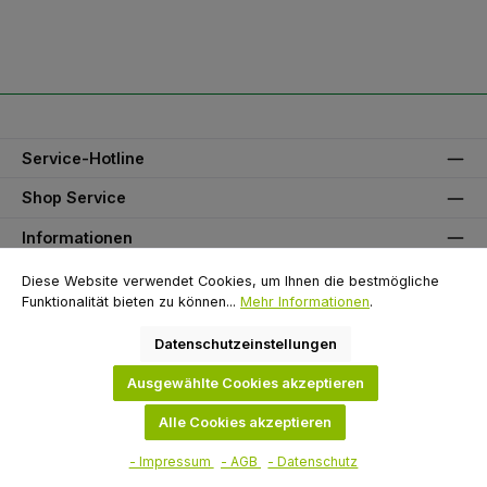
Service-Hotline
Shop Service
Informationen
Unser Partner
Diese Website verwendet Cookies, um Ihnen die bestmögliche
Funktionalität bieten zu können...
Mehr Informationen
.
Zahlungsarten
Datenschutzeinstellungen
Versandarten
Ausgewählte Cookies akzeptieren
Alle Cookies akzeptieren
Alle Preise exkl. gesetzl. Mehrwertsteuer zzgl.
Versandkosten
und ggf.
Nachnahmegebühren, wenn nicht anders angegeben.
- Impressum
- AGB
- Datenschutz
© 2026 Flügel GmbH - Alle Rechte vorbehalten. Theme by
ThemeWare®