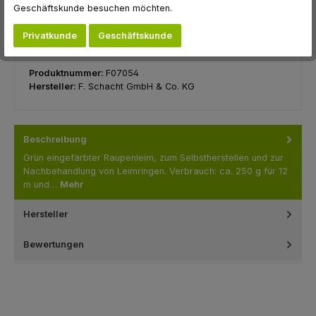
Geschäftskunde besuchen möchten.
In den Warenkorb
Privatkunde
Geschäftskunde
Zum Merkzettel hinzufügen
Produktnummer:
F07054
Hersteller:
F. Schacht GmbH & Co. KG
Beschreibung
Grün eingefärbter Raupenleim, zum Selbstherstellen und zur
Nachbehandlung von Leimringen. Verbrauch: ca. 250 g für 12
m und…
Mehr
Hersteller
Bewertungen