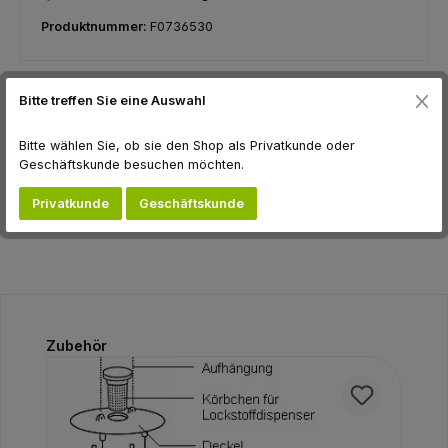
Produktnummer:
F0736530
Bitte treffen Sie eine Auswahl
Beschreibung
hierzu gehören: - Schwammspinner Lymantria Dispar - Nonne
Bitte wählen Sie, ob sie den Shop als Privatkunde oder
Lymantria monacha - Grüner Eichenwickler Tortix viridana -
Geschäftskunde besuchen möchten.
Kleine…
Mehr
Privatkunde
Geschäftskunde
Bewertungen
Produktgalerie überspringen
Zubehör