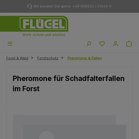
Zum Hauptinhalt springen
Wir beraten Sie gerne: +49 (0)5522 / 31242-0
Du hast 0 Produk
Forst & Wald
Forstschutz
Pheromone & Fallen
Pheromone für Schadfalterfallen
im Forst
Bildergalerie überspringen