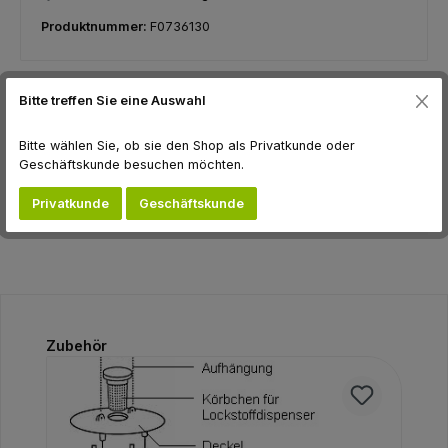
Produktnummer:
F0736130
Bitte treffen Sie eine Auswahl
Beschreibung
hierzu gehören: - Schwammspinner Lymantria Dispar - Nonne
Bitte wählen Sie, ob sie den Shop als Privatkunde oder
Lymantria monacha - Grüner Eichenwickler Tortix viridana -
Geschäftskunde besuchen möchten.
Kleine…
Mehr
Privatkunde
Geschäftskunde
Bewertungen
Produktgalerie überspringen
Zubehör