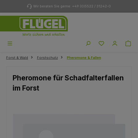
Zum Hauptinhalt springen
Wir beraten Sie gerne: +49 (0)5522 / 31242-0
Du hast 0 Produk
Forst & Wald
Forstschutz
Pheromone & Fallen
Pheromone für Schadfalterfallen
im Forst
Bildergalerie überspringen