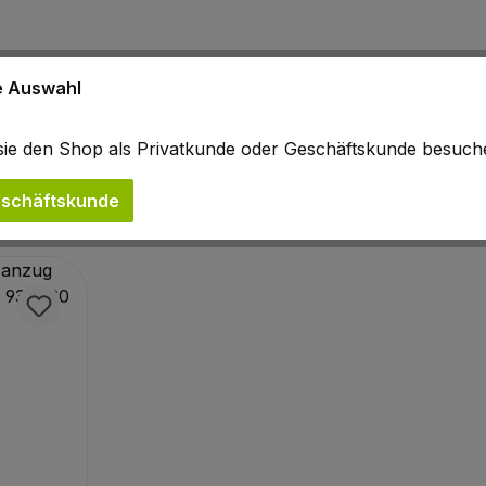
, XL=58/60, XXL=62/64
ne Auswahl
b sie den Shop als Privatkunde oder Geschäftskunde besuc
schäftskunde