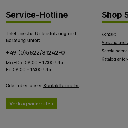
Kontaminantionsschut
Service-Hotline
Shop S
z gegen radioaktive
Partikel, antistatisch.
Farbe: weiß Lieferbare
Telefonische Unterstützung und
Größen: S=46/48;
Kontakt
Beratung unter:
M=50/52; L= 54/56;
Versand und 
XL=58/60; XXL=
Sachkundena
+49 (0)5522/31242-0
62/64; XXXL=66/68
Katalog anfor
Mo.-Do. 08:00 - 17:00 Uhr,
Fr. 08:00 - 16:00 Uhr
Oder über unser
Kontaktformular
.
Vertrag widerrufen