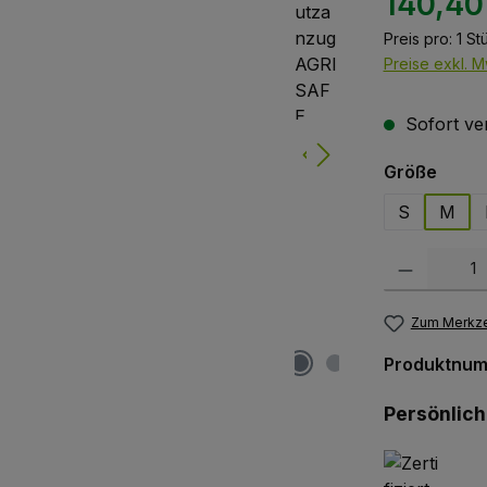
140,40
Preis pro:
1 St
Preise exkl. M
Sofort ver
ausw
Größe
S
M
Produkt Anzah
Zum Merkze
Produktnu
Persönlic