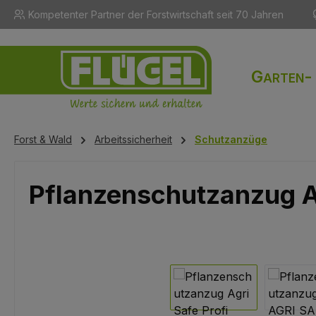
Kompetenter Partner der Forstwirtschaft seit 70 Jahren
m Hauptinhalt springen
Zur Suche springen
Zur Hauptnavigation springen
Garten-
Forst & Wald
Arbeitssicherheit
Schutzanzüge
Pflanzenschutzanzug 
Bildergalerie überspringen