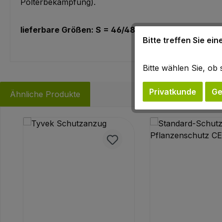
Polterbekämpfung).
lieferbare Größen: S = 46/48, M=50/52, L=54/56
Bitte treffen Sie ei
Bitte wählen Sie, o
Privatkunde
Ge
Ähnliche Produkte
Produktgalerie überspringen