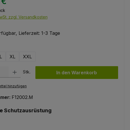
 €
ück
wSt. zzgl. Versandkosten
fügbar, Lieferzeit: 1-3 Tage
ählen
L
XL
XXL
l: Gib den gewünschten Wert ein oder benutze die Schaltflächen um
Stk.
In den Warenkorb
ttel hinzufügen
mmer:
F12002.M
he Schutzausrüstung