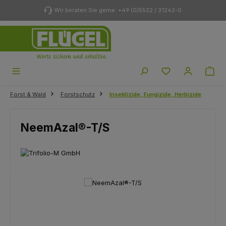
Zum Hauptinhalt springen
Wir beraten Sie gerne: +49 (0)5522 / 31242-0
Du hast 0 Produk
Forst & Wald
Forstschutz
Insektizide, Fungizide, Herbizide
NeemAzal®-T/S
Bildergalerie überspringen