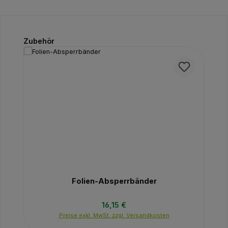
Produktgalerie überspringen
Zubehör
Folien-Absperrbänder
Regulärer Preis:
16,15 €
Preise exkl. MwSt. zzgl. Versandkosten