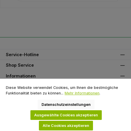
Service-Hotline
Shop Service
Informationen
Unser Partner
Diese Website verwendet Cookies, um Ihnen die bestmögliche
Funktionalität bieten zu können...
Mehr Informationen
.
Zahlungsarten
Datenschutzeinstellungen
Versandarten
Ausgewählte Cookies akzeptieren
Alle Cookies akzeptieren
Alle Preise exkl. gesetzl. Mehrwertsteuer zzgl.
Versandkosten
und ggf.