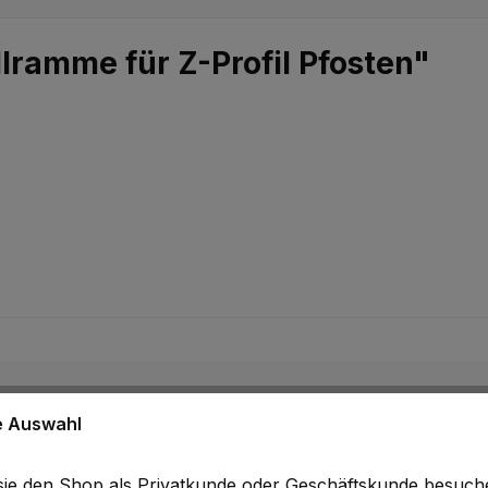
lramme für Z-Profil Pfosten"
ne Auswahl
b sie den Shop als Privatkunde oder Geschäftskunde besuc