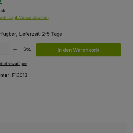
€
ück
wSt. zzgl. Versandkosten
fügbar, Lieferzeit: 2-5 Tage
l: Gib den gewünschten Wert ein oder benutze die Schaltflächen um
Stk.
In den Warenkorb
ttel hinzufügen
mmer:
F13013