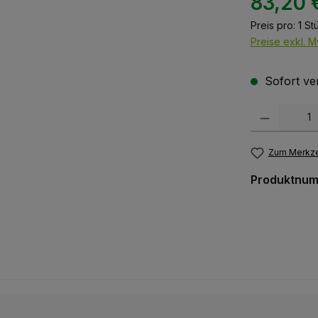
83,20 
Preis pro:
1 St
Preise exkl. M
Sofort ver
Produkt Anzah
Zum Merkze
Produktnu