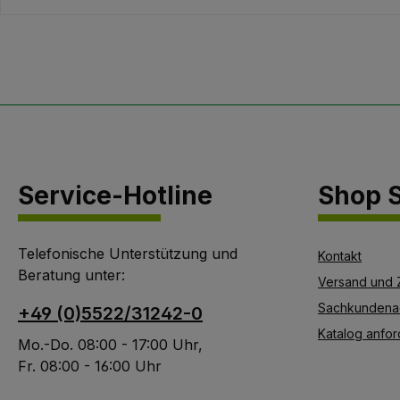
zwischen 1,3 und 1,6
mm Hakenabstand
durchgehend alle 10
cm, jeder zweite
Haken gegenläufig
gebogen leichtes
Einschlagen - optimal
mit einer Metallramme
Service-Hotline
Shop S
wieder verwendbar
Telefonische Unterstützung und
Kontakt
Beratung unter:
Versand und 
Sachkundena
+49 (0)5522/31242-0
Katalog anfor
Mo.-Do. 08:00 - 17:00 Uhr,
Fr. 08:00 - 16:00 Uhr