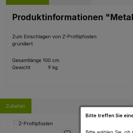
Produktinformationen "Metal
Zum Einschlagen von Z-Profilpfosten
grundiert
Gesamtlänge 100 cm
Gewicht 9 kg
Zubehör
Bitte treffen Sie ei
Produktgalerie überspringen
Bitte wählen Sie, o