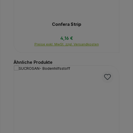
Confera Strip
Regulärer Preis:
4,16 €
Preise exkl. MwSt. zzgl. Versandkosten
Produktgalerie überspringen
Ähnliche Produkte