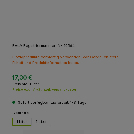
BAuA Registriernummer: N-110564
Biozidprodukte vorsichtig verwenden. Vor Gebrauch stets
Etikett und Produktinformation lesen.
17,30 €
Preis pro:
1 Liter
Preise exkl. MwSt. zzgl. Versandkosten
Sofort verfügbar, Lieferzeit: 1-3 Tage
auswählen
Gebinde
1 Liter
5 Liter
Produkt Anzahl: Gib den gewünschten Wert ein oder benutze die Schaltfl