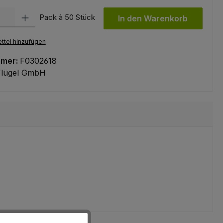
l: Gib den gewünschten Wert ein oder benutze die Schaltflächen um
Pack à 50 Stück
In den Warenkorb
ttel hinzufügen
mmer:
F0302618
Flügel GmbH