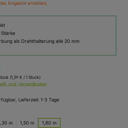
lles Angebot erstellen.
nkt
Stärke
rbung als Drahthalterung alle 20 mm
€
Stück
(1,39 € / 1 Stück)
wSt. zzgl. Versandkosten
fügbar, Lieferzeit: 1-3 Tage
ählen
1,30 m
1,50 m
1,80 m