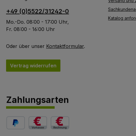
Versand und 
begründet. Ein
Sachkundena
+49 (0)5522/31242-0
geringer Anteil fester
Katalog anfor
und gesunder Äste ist
Mo.-Do. 08:00 - 17:00 Uhr,
Bestandteil des
Fr. 08:00 - 16:00 Uhr
Sortierrahmens. Stäbe
aus dem Naturprodukt
Oder über unser
Kontaktformular
.
Holz können im
Gebrauch ihre gerade
geschnittene Form
Vertrag widerrufen
verändern."ab Werk
Artikel"
Zahlungsarten
PayPal
Vorkasse (3 % Skonto)
Rechnung (14 Tage 2 % Skonto, 30 Tage n