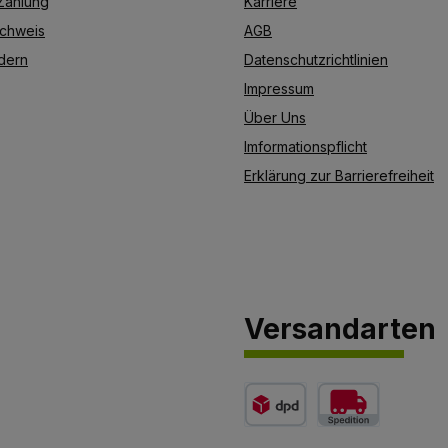
Zahlung
Karriere
chweis
AGB
dern
Datenschutzrichtlinien
Impressum
Über Uns
Imformationspflicht
Erklärung zur Barrierefreiheit
Versandarten
etto)
Benutzerdefiniertes Bild 1
Benutzerdefiniertes 