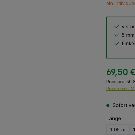
ein individue
verzi
5 mm 
Einke
69,50 
Preis pro:
50 
Preise exkl. M
Sofort ver
ausw
Länge
1,05 m