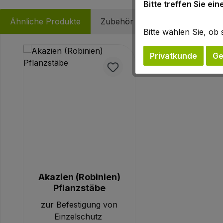
Bitte treffen Sie ei
Ähnliche Produkte
Zubehör
Bitte wählen Sie, o
Produktgalerie überspringen
Privatkunde
Ge
Akazien (Robinien)
Pflanzstäbe
zur Befestigung von
Einzelschutz