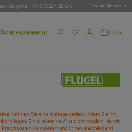
Geschäftskunde
aten Sie gerne: +49 (0)5522 / 31242-0
Sonderangebote
Du hast 0 Produkte auf dem
0,00 €
tikel können Sie eine Anfrage stellen, indem Sie ihn
korb legen. Ein direkter Kauf ist nicht möglich, da wir
e Frachtkosten kalkulieren und Ihnen anschließend