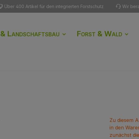
Über 400 Artikel für den integrierten Forstschutz
Wir ber
 & Landschaftsbau
Forst & Wald
Zu diesem Ar
in den Waren
zunächst di