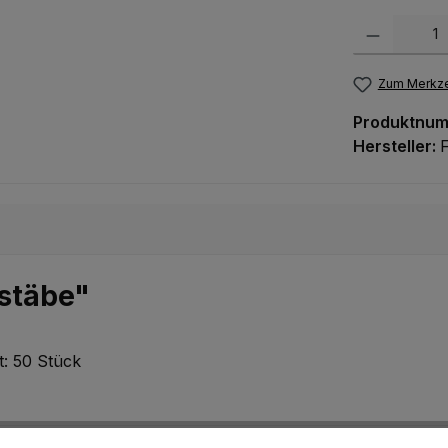
Produkt Anzah
Zum Merkze
Produktnu
Hersteller:
stäbe"
: 50 Stück