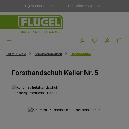
Zum Hauptinhalt springen
Wir beraten Sie gerne: +49 (0)5522 / 31242-0
Du hast 0 Produk
Forst & Wald
Arbeitssicherheit
Handschuhe
Forsthandschuh Keiler Nr. 5
Bildergalerie überspringen