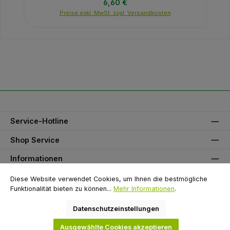
Regulärer Preis:
6,60 €
Preise exkl. MwSt. zzgl. Versandkosten
Service-Hotline
Shop Service
Informationen
Unser Partner
Diese Website verwendet Cookies, um Ihnen die bestmögliche
Funktionalität bieten zu können...
Mehr Informationen
.
Zahlungsarten
Datenschutzeinstellungen
Versandarten
Ausgewählte Cookies akzeptieren