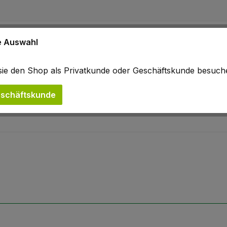
en-Absperrbänder"
ne Auswahl
b sie den Shop als Privatkunde oder Geschäftskunde besuc
schäftskunde