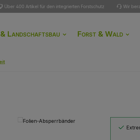
Über 400 Artikel für den integrierten Forstschutz
Wir ber
 & Landschaftsbau
Forst & Wald
eit
Extre