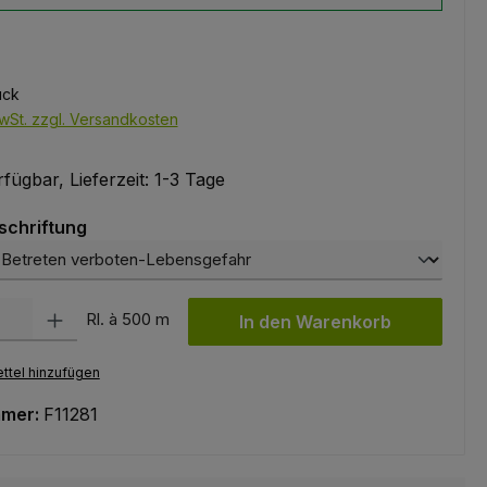
€
ück
wSt. zzgl. Versandkosten
fügbar, Lieferzeit: 1-3 Tage
auswählen
schriftung
l: Gib den gewünschten Wert ein oder benutze die Schaltflächen um
Rl. à 500 m
In den Warenkorb
ttel hinzufügen
mmer:
F11281