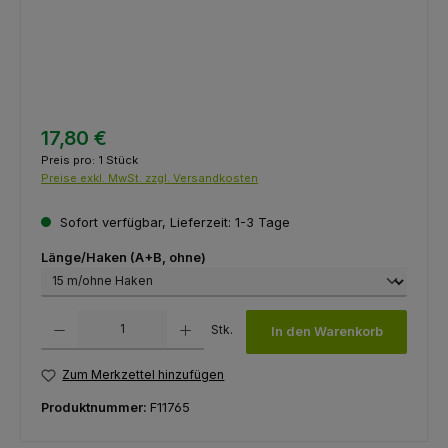
17,80 €
Preis pro:
1 Stück
Preise exkl. MwSt. zzgl. Versandkosten
Sofort verfügbar, Lieferzeit: 1-3 Tage
auswählen
Länge/Haken (A+B, ohne)
Produkt Anzahl: Gib den gewünschten Wert ein oder benutze die Schaltfl
Stk.
In den Warenkorb
Zum Merkzettel hinzufügen
Produktnummer:
F11765