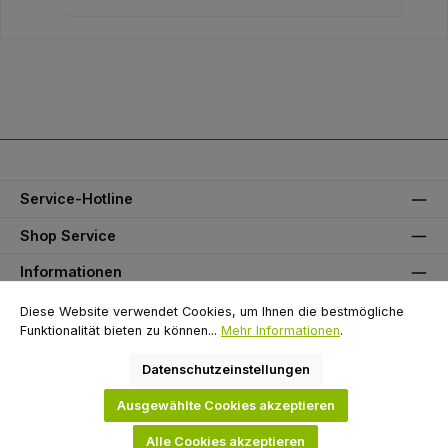
Service-Hotline
Shop Service
Informationen
Unser Partner
Diese Website verwendet Cookies, um Ihnen die bestmögliche
Funktionalität bieten zu können...
Mehr Informationen
.
Zahlungsarten
Datenschutzeinstellungen
Versandarten
Ausgewählte Cookies akzeptieren
Alle Cookies akzeptieren
Alle Preise exkl. gesetzl. Mehrwertsteuer zzgl.
Versandkosten
und ggf.