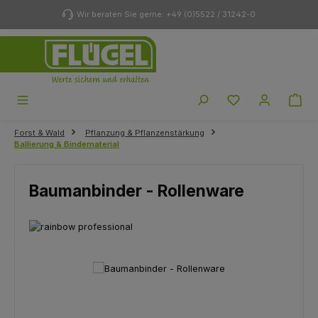
Zum Hauptinhalt springen
Wir beraten Sie gerne: +49 (0)5522 / 31242-0
Du hast 0 Produk
Forst & Wald
Pflanzung & Pflanzenstärkung
Ballierung & Bindematerial
Baumanbinder - Rollenware
Bildergalerie überspringen