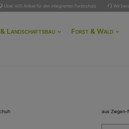
Über 400 Artikel für den integrierten Forstschutz
Wir ber
 & Landschaftsbau
Forst & Wald
aus Ziegen-