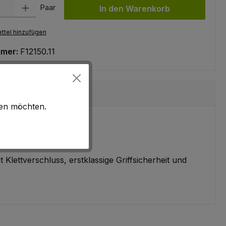
l: Gib den gewünschten Wert ein oder benutze die Schaltflächen um
Paar
In den Warenkorb
ttel hinzufügen
mmer:
F12150.11
hen möchten.
ettverschluss, erstklassige Griffsicherheit und