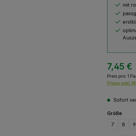
mit r
passg
erstkl
optim
Ausze
7,45 €
Preis pro:
1 Pa
Preise exkl. M
Sofort ver
ausw
Größe
7
8
9