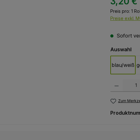
3,20 €
Preis pro:
1 Ro
Preise exkl. M
Sofort ver
au
Auswahl
blau/weiß
g
Produkt Anzah
Zum Merkze
Produktnu