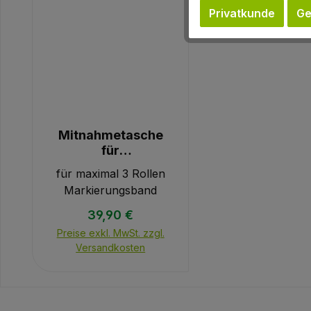
Privatkunde
Ge
Mitnahmetasche
für
Markierungsband
für maximal 3 Rollen
Markierungsband
Regulärer Preis:
39,90 €
Preise exkl. MwSt. zzgl.
Versandkosten