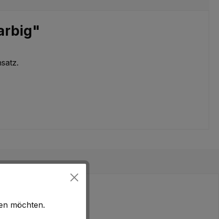
arbig"
satz.
hen möchten.