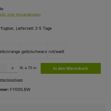
lle
wSt. zzgl. Versandkosten
fügbar, Lieferzeit: 2-5 Tage
swählen
elb/orange
gelb/schwarz
rot/weiß
l: Gib den gewünschten Wert ein oder benutze die Schaltflächen um
Rl. à 75 m
In den Warenkorb
ttel hinzufügen
mmer:
F11055.BW