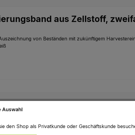
erungsband aus Zellstoff, zweif
 Auszeichnung von Beständen mit zukünftigem Harvesterein
eiß
ne Auswahl
b sie den Shop als Privatkunde oder Geschäftskunde besuc