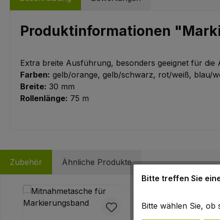
Produktinformationen "Marki
Extra breite Ausführung, besonders geeignet für die
Farben:
gelb/orange, gelb/schwarz, rot/weiß, blau/w
Breite:
30 mm
Rollenlänge:
75 m
Zubehör
Ähnliche Produkte
Bitte treffen Sie ei
Produktgalerie überspringen
Bitte wählen Sie, o